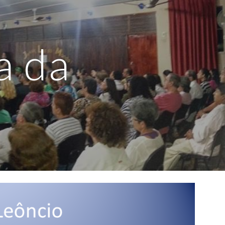
ion
a da