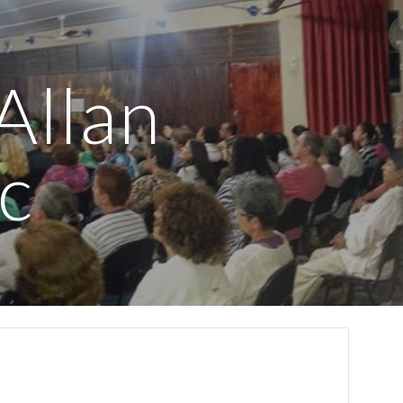
ion
Allan
c